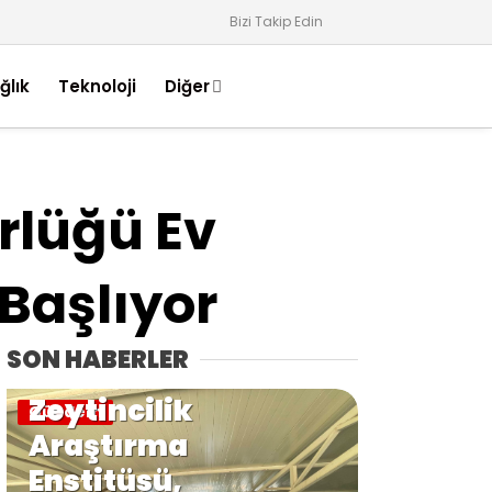
Bizi Takip Edin
ğlık
Teknoloji
Diğer
rlüğü Ev
Başlıyor
SON HABERLER
Zeytincilik
Gündem
Araştırma
Enstitüsü,