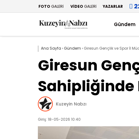
2
FOTO
GALERİ
VİDEO
GALERİ
YAZARLAR
Gündem
Ana Sayfa
›
Gündem
›
Giresun Gençlik ve Spor İl Mü
Giresun Gençl
Sahipliğinde
Kuzeyin Nabzı
Giriş: 18-05-2026 10:40