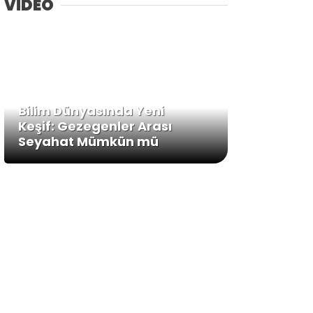
VİDEO
Bilim Dünyasında Yeni
Keşif: Gezegenler Arası
Seyahat Mümkün mü