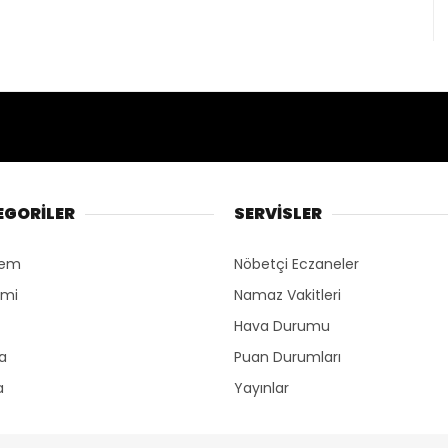
EGORİLER
SERVİSLER
dem
Nöbetçi Eczaneler
omi
Namaz Vakitleri
Hava Durumu
ka
Puan Durumları
a
Yayınlar