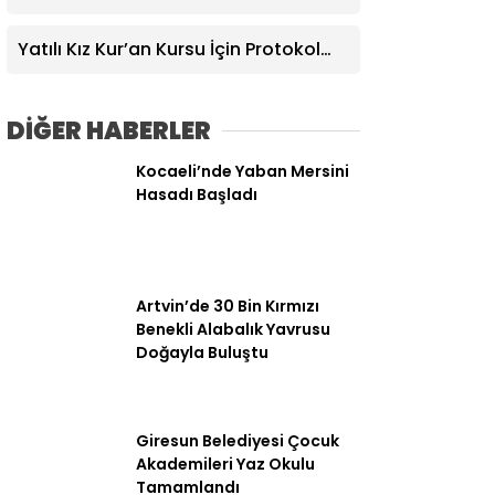
Bayilerine BReçete Denetimi
Yatılı Kız Kur’an Kursu İçin Protokol
İmzalandı
DİĞER HABERLER
Kocaeli’nde Yaban Mersini
Hasadı Başladı
WhatsApp İhbar
Hattı
Artvin’de 30 Bin Kırmızı
Benekli Alabalık Yavrusu
Facebook
Doğayla Buluştu
Giresun Belediyesi Çocuk
Akademileri Yaz Okulu
Tamamlandı