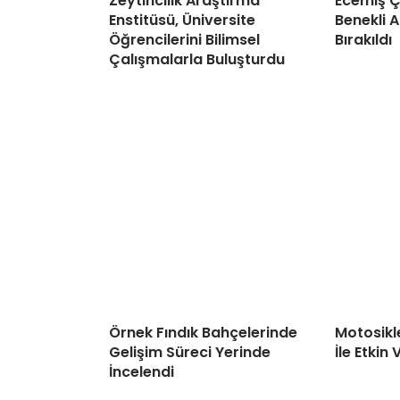
Zeytincilik Araştırma
Ecemiş Ça
Enstitüsü, Üniversite
Benekli 
Öğrencilerini Bilimsel
Bırakıldı
Çalışmalarla Buluşturdu
Örnek Fındık Bahçelerinde
Motosikle
Gelişim Süreci Yerinde
İle Etkin 
İncelendi