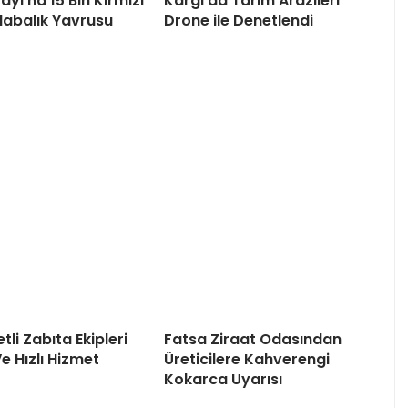
yı’na 15 Bin Kırmızı
Kargı’da Tarım Arazileri
Alabalık Yavrusu
Drone ile Denetlendi
tli Zabıta Ekipleri
Fatsa Ziraat Odasından
Ve Hızlı Hizmet
Üreticilere Kahverengi
Kokarca Uyarısı