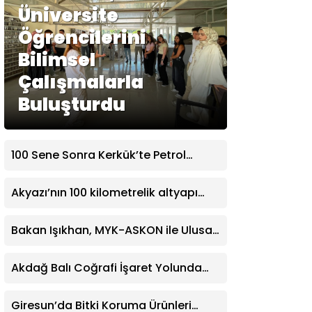
Üniversite
Öğrencilerini
Gündem
Bilimsel
Ekonomi
Çalışmalarla
Politika
Buluşturdu
Dünya
Spor
100 Sene Sonra Kerkük’te Petrol
Sahalarına Ortak Oluyoruz
Magazin
Akyazı’nın 100 kilometrelik altyapı
Sağlık
hattı için saha çalışmaları başladı
Bakan Işıkhan, MYK-ASKON ile Ulusal
Teknoloji
Meslek Standardı ve Ulusal Yeterlilik
Hazırlama İş Birliği Protokolü İmza
Akdağ Balı Coğrafi İşaret Yolunda
Töreni’ne Katıldı
İlerliyor
Giresun’da Bitki Koruma Ürünleri