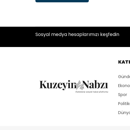
Sosyal medya hesaplarımızı keşfedin
KAT
Gün
Ekon
Spor
Politi
Düny