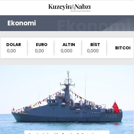
22.6
°
TRABZON
Ekonomi
GALERİ
VİDEO
YAZARLAR
DOLAR
EURO
ALTIN
BİST
BITCOIN
GÜNDEM
0,00
0,00
0,000
0,000
EKONOMI
POLITIKA
DÜNYA
SPOR
MAGAZIN
SAĞLIK
TEKNOLOJI