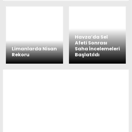
Havza’da Sel
Afeti Sonrası
Limanlarda Nisan
Saha İncelemeleri
Rekoru
Başlatıldı