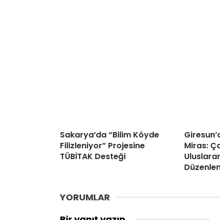
Sakarya’da “Bilim Köyde
Giresun’d
Filizleniyor” Projesine
Miras: Ç
TÜBİTAK Desteği
Uluslar
Düzenlen
YORUMLAR
Bir yanıt yazın