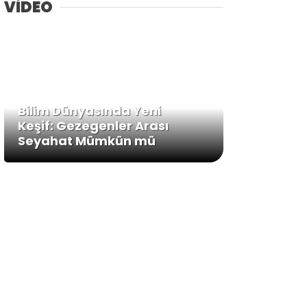
VİDEO
Bilim Dünyasında Yeni
Keşif: Gezegenler Arası
Seyahat Mümkün mü