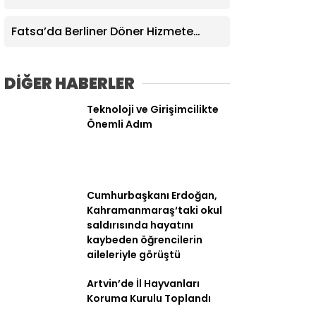
Sezonu’na Adnan Süvari İsmi Verildi
Fatsa’da Berliner Döner Hizmete
Açıldı
DİĞER HABERLER
Teknoloji ve Girişimcilikte
Önemli Adım
WhatsApp İhbar
Hattı
Cumhurbaşkanı Erdoğan,
Kahramanmaraş‘taki okul
Facebook
saldırısında hayatını
kaybeden öğrencilerin
aileleriyle görüştü
Artvin’de İl Hayvanları
Koruma Kurulu Toplandı