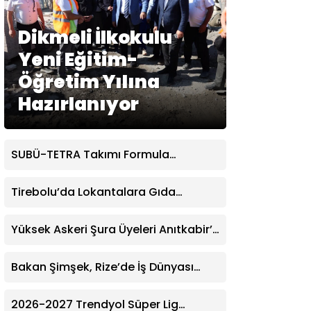
Dikmeli İlkokulu
Gündem
Yeni Eğitim-
Ekonomi
Öğretim Yılına
Politika
Hazırlanıyor
Dünya
Spor
SUBÜ-TETRA Takımı Formula
Student’ta Türkiye’yi Temsil Edecek
Magazin
Tirebolu’da Lokantalara Gıda
Sağlık
Denetimi
Yüksek Askeri Şura Üyeleri Anıtkabir’i
Teknoloji
Ziyaret Etti
Bakan Şimşek, Rize’de İş Dünyası
Temsilcileriyle Bir Araya Geldi
2026-2027 Trendyol Süper Lig