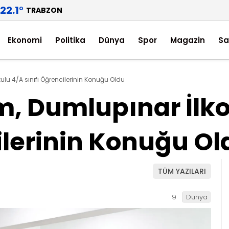
22.1
°
TRABZON
Ekonomi
Politika
Dünya
Spor
Magazin
Sa
lu 4/A sınıfı Öğrencilerinin Konuğu Oldu
, Dumlupınar İlko
ilerinin Konuğu Ol
TÜM YAZILARI
9
Dünya