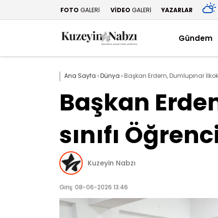
FOTO
GALERİ
VİDEO
GALERİ
YAZARLAR
Gündem
Ana Sayfa
›
Dünya
›
Başkan Erdem, Dumlupınar İlkoku
Başkan Erdem
sınıfı Öğrenc
Kuzeyin Nabzı
Giriş: 08-06-2026 13:46