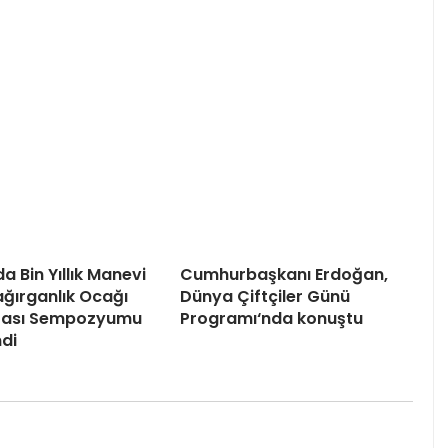
a Bin Yıllık Manevi
Cumhurbaşkanı Erdoğan,
ağırganlık Ocağı
Dünya Çiftçiler Günü
arası Sempozyumu
Programı‘nda konuştu
di