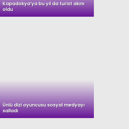
Kapadokya’ya bu yıl da turist akını
oldu
Gündem
Ekonomi
Politika
Dünya
Spor
Magazin
Sağlık
Teknoloji
Ünlü dizi oyuncusu sosyal medyayı
salladı