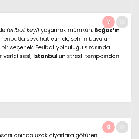
7
16
nde
feribot keyfi
yaşamak mümkün.
Boğaz’ın
 feribotla seyahat etmek, şehrin büyülü
 bir seçenek. Feribot yolculuğu sırasında
 verici sesi,
İstanbul
‘un stresli tempoından
8
16
insanı anında uzak diyarlara götüren