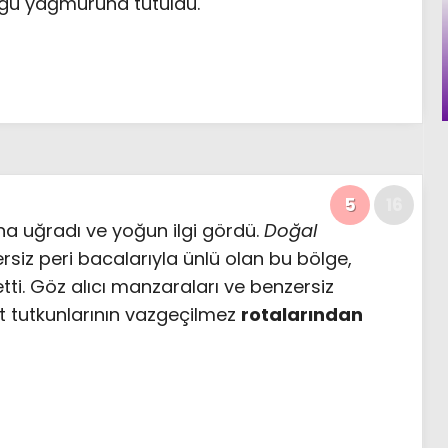
vgü yağmuruna tutuldu.
5
16
nına uğradı ve yoğun ilgi gördü.
Doğal
ersiz peri bacalarıyla ünlü olan bu bölge,
ti. Göz alıcı manzaraları ve benzersiz
 tutkunlarının vazgeçilmez
rotalarından