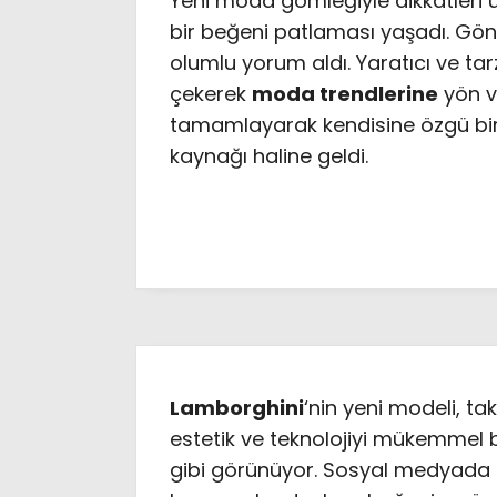
Yeni moda gömleğiyle dikkatleri ü
bir beğeni patlaması yaşadı. Gön
olumlu yorum aldı. Yaratıcı ve tarz
çekerek
moda trendlerine
yön ve
tamamlayarak kendisine özgü bi
kaynağı haline geldi.
Lamborghini
‘nin yeni modeli, ta
estetik ve teknolojiyi mükemmel bi
gibi görünüyor. Sosyal medyada p