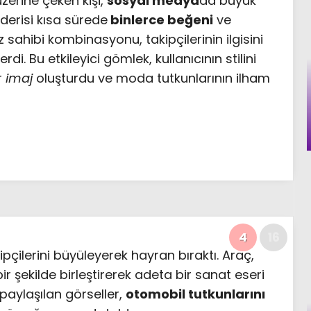
zerine çeken kişi,
sosyal medya
da büyük
derisi kısa sürede
binlerce beğeni
ve
 sahibi kombinasyonu, takipçilerinin ilgisini
rdi. Bu etkileyici gömlek, kullanıcının stilini
r
imaj
oluşturdu ve moda tutkunlarının ilham
4
16
kipçilerini büyüleyerek hayran bıraktı. Araç,
r şekilde birleştirerek adeta bir sanat eseri
aylaşılan görseller,
otomobil tutkunlarını