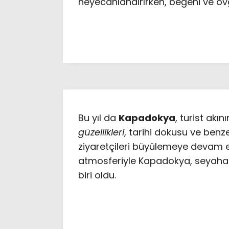
heyecanlandırırken, beğeni ve ö
Bu yıl da
Kapadokya
, turist akı
güzellikleri
, tarihi dokusu ve benz
ziyaretçileri büyülemeye devam et
atmosferiyle Kapadokya, seyahat
biri oldu.