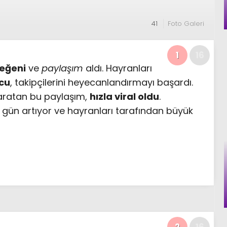
41
Foto Galeri
1
16
beğeni
ve
paylaşım
aldı. Hayranları
cu
, takipçilerini heyecanlandırmayı başardı.
aratan bu paylaşım,
hızla viral oldu
.
gün artıyor ve hayranları tarafından büyük
2
16