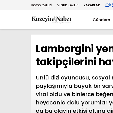
FOTO
GALERİ
VİDEO
GALERİ
YAZARLAR
Gündem
Lamborgini yen
takipçilerini h
Ünlü dizi oyuncusu, sosyal 
paylaşımıyla büyük bir sars
viral oldu ve binlerce beğeni
heyecanla dolu yorumlar ya
da bu olayın etkisi altına gir