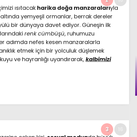
içimizi ısıtacak
harika doğa manzaraları
yla
 altında yemyeşil ormanlar, berrak dereler
lü bir dünyaya davet ediyor. Güneşin ilk
tlarındaki
renk cümbüşü
, ruhumuzu
. Her adımda nefes kesen manzaralarla
anıklık etmek için bir yolculuk düşlemek
oşkuyu ve hayranlığı uyandırarak,
kalbimizi
3
16