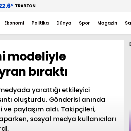
22.6
°
TRABZON
Ekonomi
Politika
Dünya
Spor
Magazin
Sa
i modeliyle
ayran bıraktı
medyada yarattığı etkileyici
ıntı oluşturdu. Gönderisi anında
 ve paylaşım aldı. Takipçileri,
parken, sosyal medya kullanıcıları
di.