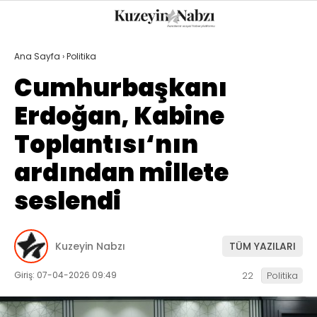
22.6
°
TRABZON
Ana Sayfa
›
Politika
GALERİ
VİDEO
YAZARLAR
Cumhurbaşkanı
Erdoğan, Kabine
GÜNDEM
Toplantısı‘nın
EKONOMI
ardından millete
POLITIKA
seslendi
DÜNYA
SPOR
Kuzeyin Nabzı
TÜM YAZILARI
MAGAZIN
Giriş: 07-04-2026 09:49
22
Politika
SAĞLIK
TEKNOLOJI