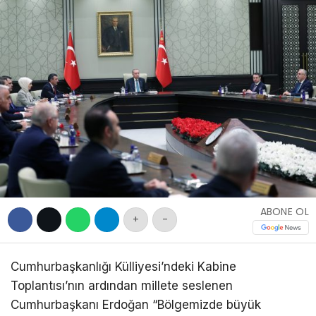
DIĞER
WhatsApp İhbar
Hattı
Facebook
ABONE OL
+
-
Cumhurbaşkanlığı Külliyesi’ndeki Kabine
Toplantısı’nın ardından millete seslenen
Cumhurbaşkanı Erdoğan “Bölgemizde büyük