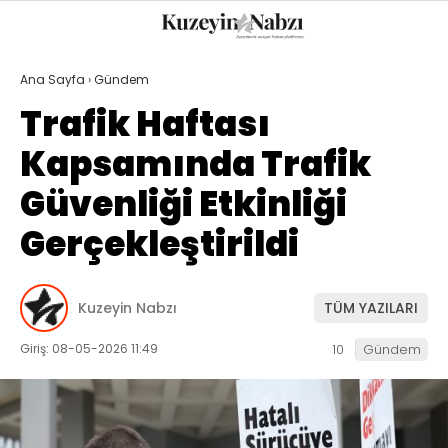
23.7
°
TRABZON
Ana Sayfa
›
Gündem
GALERİ
VİDEO
YAZARLAR
Trafik Haftası
Kapsamında Trafik
GÜNDEM
Güvenliği Etkinliği
EKONOMI
Gerçekleştirildi
POLITIKA
DÜNYA
Kuzeyin Nabzı
TÜM YAZILARI
SPOR
Giriş: 08-05-2026 11:49
10
Gündem
MAGAZIN
SAĞLIK
TEKNOLOJI