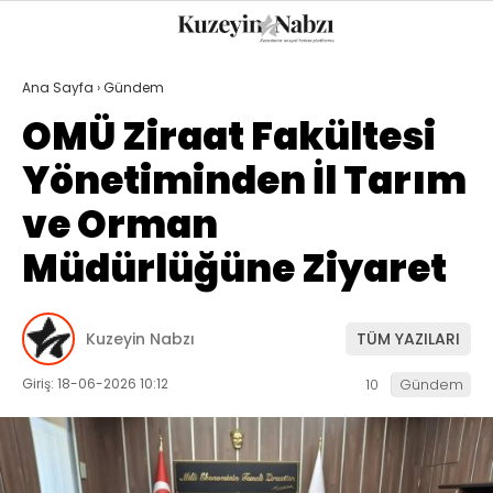
20.9
°
TRABZON
Ana Sayfa
›
Gündem
GALERİ
VİDEO
YAZARLAR
OMÜ Ziraat Fakültesi
Yönetiminden İl Tarım
GÜNDEM
ve Orman
EKONOMI
Müdürlüğüne Ziyaret
POLITIKA
DÜNYA
Kuzeyin Nabzı
TÜM YAZILARI
SPOR
Giriş: 18-06-2026 10:12
10
Gündem
MAGAZIN
SAĞLIK
TEKNOLOJI