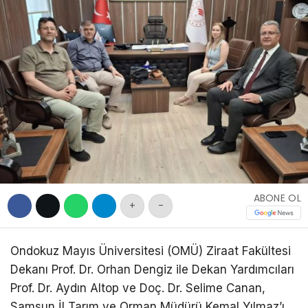
DIĞER
WhatsApp İhbar
Hattı
Facebook
ABONE OL
+
-
Ondokuz Mayıs Üniversitesi (OMÜ) Ziraat Fakültesi
Dekanı Prof. Dr. Orhan Dengiz ile Dekan Yardımcıları
Prof. Dr. Aydın Altop ve Doç. Dr. Selime Canan,
Samsun İl Tarım ve Orman Müdürü Kemal Yılmaz’ı