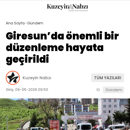
23.7
°
TRABZON
Ana Sayfa
›
Gündem
GALERİ
VİDEO
YAZARLAR
Giresun’da önemli bir
düzenleme hayata
GÜNDEM
geçirildi
EKONOMI
POLITIKA
Kuzeyin Nabzı
TÜM YAZILARI
DÜNYA
Giriş: 09-05-2026 09:50
10
Gündem
SPOR
MAGAZIN
SAĞLIK
TEKNOLOJI