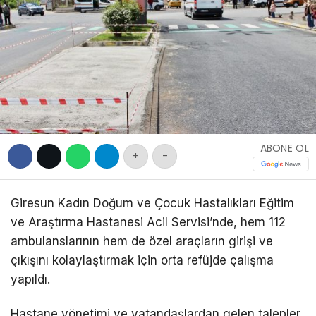
DIĞER
WhatsApp İhbar
Hattı
ABONE OL
+
-
Facebook
Giresun Kadın Doğum ve Çocuk Hastalıkları Eğitim
ve Araştırma Hastanesi Acil Servisi’nde, hem 112
ambulanslarının hem de özel araçların girişi ve
çıkışını kolaylaştırmak için orta refüjde çalışma
yapıldı.
Hastane yönetimi ve vatandaşlardan gelen talepler