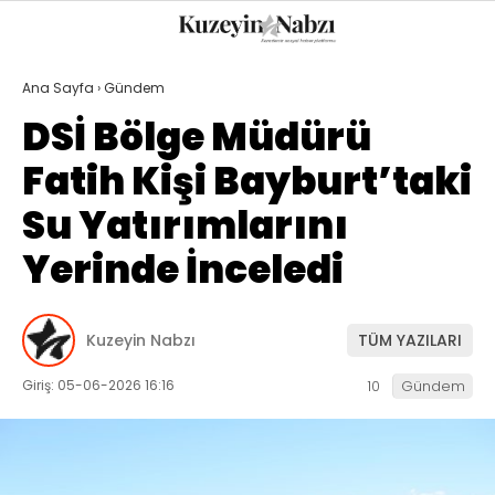
20.9
°
TRABZON
Ana Sayfa
›
Gündem
GALERİ
VİDEO
YAZARLAR
DSİ Bölge Müdürü
Fatih Kişi Bayburt’taki
GÜNDEM
Su Yatırımlarını
EKONOMI
Yerinde İnceledi
POLITIKA
DÜNYA
Kuzeyin Nabzı
TÜM YAZILARI
SPOR
Giriş: 05-06-2026 16:16
10
Gündem
MAGAZIN
SAĞLIK
TEKNOLOJI