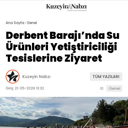
22.6
°
TRABZON
Ana Sayfa
›
Genel
GALERİ
VİDEO
YAZARLAR
Derbent Barajı’nda Su
Ürünleri Yetiştiriciliği
GÜNDEM
Tesislerine Ziyaret
EKONOMI
POLITIKA
Kuzeyin Nabzı
TÜM YAZILARI
DÜNYA
Giriş: 21-05-2026 13:32
10
Genel
SPOR
MAGAZIN
SAĞLIK
TEKNOLOJI