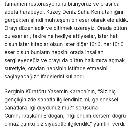
tamamen restorasyonunu bitiriyoruz ve orası da
adeta harabeydi. Kuzey Deniz Saha Komutanlığını
gerçekten şimdi muhteşem bir eser olarak ele aldık.
Orayı düzenledik ve bitirmek üzereyiz. Orada bütün
bu eserleri, fakire ne hediye ettiyseler, ister hat
olsun ister kitaplar olsun ister diğer türlü, her türlü
eser olsun bunların hepsini orada inşallah
sergileyeceğiz ve orayı da bütün halkımıza açmak
suretiyle, oradan hepsinin istifade etmesini
sağlayacağız.” ifadelerini kullandı.
Serginin Küratörü Yasemin Karaca’nın, “Siz hiç
gençliğinizde sanatla ilgilendiniz mi, geleneksel
sanatlara ilgi duydunuz mu?” sorusuna
Cumhurbaşkanı Erdoğan, “İlgilendim dersem doğru
olmaz çünkü biz siyasetle ilgilendik.” yanıtını verdi.