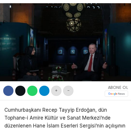
DIĞER
WhatsApp İhbar
Hattı
Facebook
ABONE OL
+
-
Cumhurbaşkanı Recep Tayyip Erdoğan, dün
Tophane-i Amire Kültür ve Sanat Merkezi’nde
düzenlenen Hane İslam Eserleri Sergisi’nin açılışının