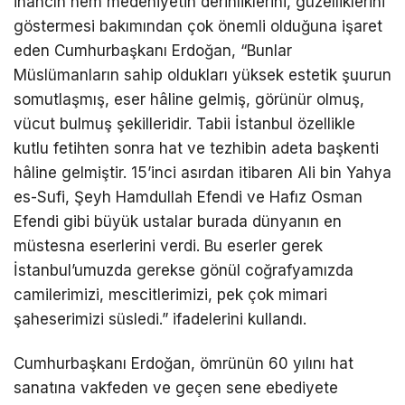
inancın hem medeniyetin derinliklerini, güzelliklerini
göstermesi bakımından çok önemli olduğuna işaret
eden Cumhurbaşkanı Erdoğan, “Bunlar
Müslümanların sahip oldukları yüksek estetik şuurun
somutlaşmış, eser hâline gelmiş, görünür olmuş,
vücut bulmuş şekilleridir. Tabii İstanbul özellikle
kutlu fetihten sonra hat ve tezhibin adeta başkenti
hâline gelmiştir. 15’inci asırdan itibaren Ali bin Yahya
es-Sufi, Şeyh Hamdullah Efendi ve Hafız Osman
Efendi gibi büyük ustalar burada dünyanın en
müstesna eserlerini verdi. Bu eserler gerek
İstanbul’umuzda gerekse gönül coğrafyamızda
camilerimizi, mescitlerimizi, pek çok mimari
şaheserimizi süsledi.” ifadelerini kullandı.
Cumhurbaşkanı Erdoğan, ömrünün 60 yılını hat
sanatına vakfeden ve geçen sene ebediyete