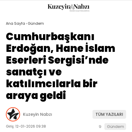
22.6
°
TRABZON
Ana Sayfa
›
Gündem
GALERİ
VİDEO
YAZARLAR
Cumhurbaşkanı
Erdoğan, Hane İslam
GÜNDEM
Eserleri Sergisi’nde
EKONOMI
sanatçı ve
POLITIKA
katılımcılarla bir
DÜNYA
araya geldi
SPOR
MAGAZIN
Kuzeyin Nabzı
TÜM YAZILARI
SAĞLIK
Giriş: 12-01-2026 09:38
9
Gündem
TEKNOLOJI