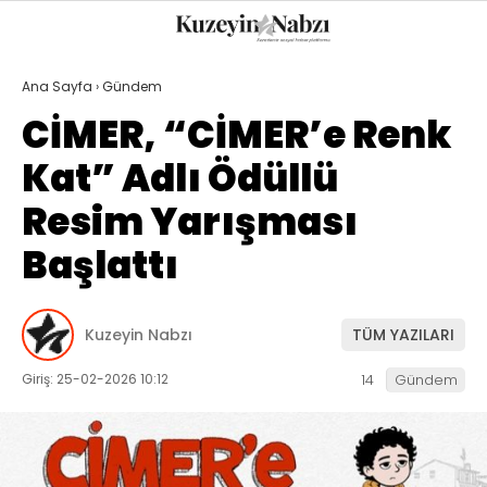
22.6
°
TRABZON
Ana Sayfa
›
Gündem
GALERİ
VİDEO
YAZARLAR
CİMER, “CİMER’e Renk
Kat” Adlı Ödüllü
GÜNDEM
Resim Yarışması
EKONOMI
Başlattı
POLITIKA
DÜNYA
Kuzeyin Nabzı
TÜM YAZILARI
SPOR
Giriş: 25-02-2026 10:12
14
Gündem
MAGAZIN
SAĞLIK
TEKNOLOJI