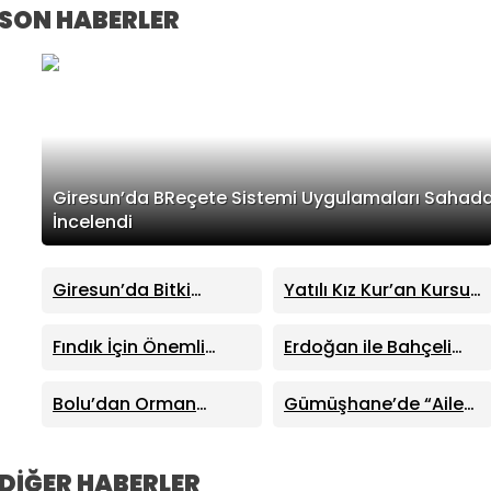
SON HABERLER
Giresun’da BReçete Sistemi Uygulamaları Sahad
İncelendi
Giresun’da Bitki
Yatılı Kız Kur’an Kursu
Koruma Ürünleri
İçin Protokol
Bayilerine BReçete
İmzalandı
Fındık İçin Önemli
Erdoğan ile Bahçeli
Denetimi
Adım
Cumhurbaşkanlığı
Külliyesi’nde Bir Araya
Bolu’dan Orman
Gümüşhane’de “Aile
Geldi
Yangınına Destek Ekibi
Kampı” Heyecanı
Gönderildi
Başlıyor: Başvurular 4
Ağustos’a Kadar
DİĞER HABERLER