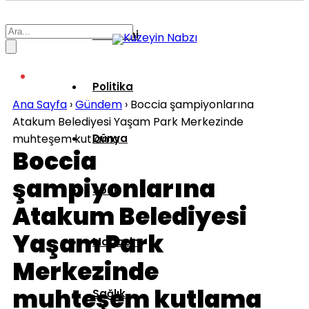
Ekonomi
Politika
Ana Sayfa
›
Gündem
›
Boccia şampiyonlarına
Atakum Belediyesi Yaşam Park Merkezinde
muhteşem kutlama
Dünya
Boccia
şampiyonlarına
Spor
Atakum Belediyesi
Yaşam Park
Magazin
Merkezinde
muhteşem kutlama
Sağlık