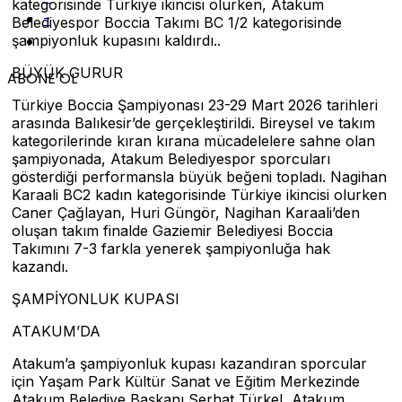
kategorisinde Türkiye ikincisi olurken, Atakum
-
Belediyespor Boccia Takımı BC 1/2 kategorisinde
şampiyonluk kupasını kaldırdı..
BÜYÜK GURUR
ABONE OL
Türkiye Boccia Şampiyonası 23-29 Mart 2026 tarihleri
arasında Balıkesir’de gerçekleştirildi. Bireysel ve takım
kategorilerinde kıran kırana mücadelelere sahne olan
şampiyonada, Atakum Belediyespor sporcuları
gösterdiği performansla büyük beğeni topladı. Nagihan
Karaali BC2 kadın kategorisinde Türkiye ikincisi olurken
Caner Çağlayan, Huri Güngör, Nagihan Karaali’den
oluşan takım finalde Gaziemir Belediyesi Boccia
Takımını 7-3 farkla yenerek şampiyonluğa hak
kazandı.
ŞAMPİYONLUK KUPASI
ATAKUM’DA
Atakum’a şampiyonluk kupası kazandıran sporcular
için Yaşam Park Kültür Sanat ve Eğitim Merkezinde
Atakum Belediye Başkanı Serhat Türkel, Atakum