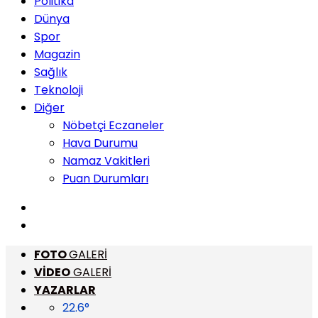
Politika
Dünya
Spor
Magazin
Sağlık
Teknoloji
Diğer
Nöbetçi Eczaneler
Hava Durumu
Namaz Vakitleri
Puan Durumları
FOTO
GALERİ
VİDEO
GALERİ
YAZARLAR
22.6
°