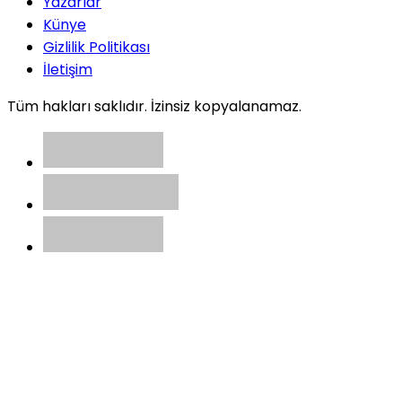
Yazarlar
Künye
Gizlilik Politikası
İletişim
Tüm hakları saklıdır. İzinsiz kopyalanamaz.