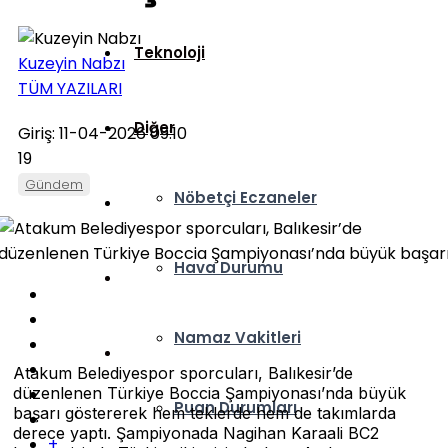
Teknoloji
Kuzeyin Nabzı
TÜM YAZILARI
Diğer
Giriş: 11-04-2026 09:10
19
Gündem
Nöbetçi Eczaneler
Hava Durumu
Namaz Vakitleri
Atakum Belediyespor sporcuları, Balıkesir’de
düzenlenen Türkiye Boccia Şampiyonası’nda büyük
Puan Durumları
başarı göstererek hem teklerde hem de takımlarda
derece yaptı. Şampiyonada Nagihan Karaali BC2
+